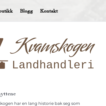
butikk
Blogg
Kontakt
Kvamskogen
Kvamskogen
Landhandleri
hyttene
ogen har en lang historie bak seg som