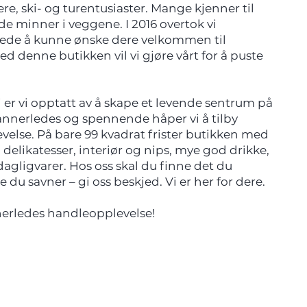
e, ski- og turentusiaster. Mange kjenner til
e minner i veggene. I 2016 overtok vi
glede å kunne ønske dere velkommen til
denne butikken vil vi gjøre vårt for å puste
r vi opptatt av å skape et levende sentrum på
annerledes og spennende håper vi å tilby
else. På bare 99 kvadrat frister butikken med
 delikatesser, interiør og nips, mye god drikke,
agligvarer. Hos oss skal du finne det du
oe du savner – gi oss beskjed. Vi er her for dere.
rledes handleopplevelse!