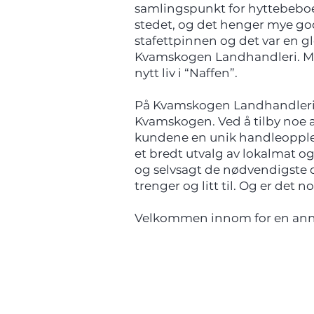
samlingspunkt for hyttebeboer
stedet, og det henger mye god
stafettpinnen og det var en 
Kvamskogen Landhandleri. Med 
nytt liv i “Naffen”.
På Kvamskogen Landhandleri e
Kvamskogen. Ved å tilby noe 
kundene en unik handleopplev
et bredt utvalg av lokalmat og
og selvsagt de nødvendigste d
trenger og litt til. Og er det n
Velkommen innom for en anne