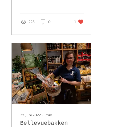
Kaffehuset Bellevue AS.
Monika og Ove-Henning
har alltid elsket...
225
0
1
27. juni 2022
∙
1
min
Bellevuebakken