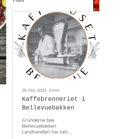
Posts
26. nov. 2023
∙
2
min
Kaffebrenneriet i
Bellevuebakken
Gründerne bak
Bellevuebakken
Landhandleri har tatt
over kaffeberenneriet,