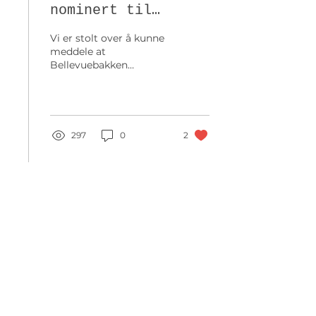
nominert til
Bergens Beste!
Vi er stolt over å kunne
meddele at
Bellevuebakken
Landhandleri er
nominert til Bergens
Beste nærbutikk. Tusen
takk til naboer, nære
og...
297
0
2
Bli kjent med
Landhandleriene
Hjem
Om oss
Butikkene